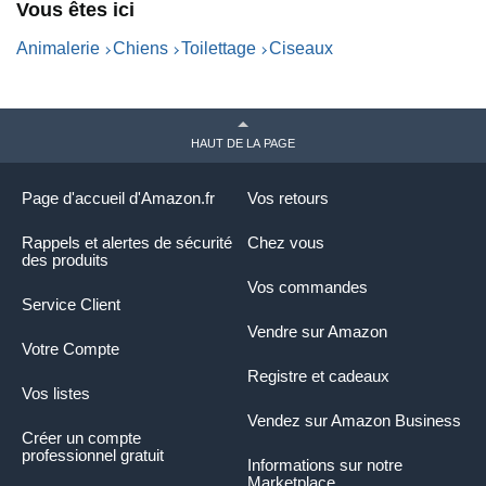
Vous êtes ici
et Froid pour Chien
V
t
Animalerie
Chiens
Toilettage
Ciseaux
B
HAUT DE LA PAGE
Page d'accueil d'Amazon.fr
Vos retours
Rappels et alertes de sécurité
Chez vous
des produits
Vos commandes
Service Client
Vendre sur Amazon
Votre Compte
Registre et cadeaux
Vos listes
Vendez sur Amazon Business
Créer un compte
professionnel gratuit
Informations sur notre
Marketplace