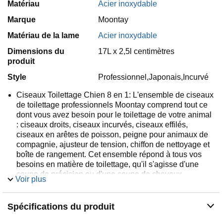
Matériau
Acier inoxydable
Marque
Moontay
Matériau de la lame
Acier inoxydable
Dimensions du
17L x 2,5l centimètres
produit
Style
Professionnel,Japonais,Incurvé
Ciseaux Toilettage Chien 8 en 1: L'ensemble de ciseaux
de toilettage professionnels Moontay comprend tout ce
dont vous avez besoin pour le toilettage de votre animal
: ciseaux droits, ciseaux incurvés, ciseaux effilés,
ciseaux en arêtes de poisson, peigne pour animaux de
compagnie, ajusteur de tension, chiffon de nettoyage et
boîte de rangement. Cet ensemble répond à tous vos
besoins en matière de toilettage, qu'il s'agisse d'une
coupe de précision ou d'une coupe de cheveux
Voir plus
MatéRiau De Qualité SupéRieure: L'ensemble de
ciseaux de toilettage pour animaux de compagnie est
Spécifications du produit
fabriqué en acier inoxydable 440C de haute qualité avec
des lames tranchantes et durables pour une coupe