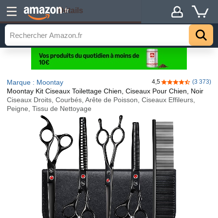
Détails
.fr
Marque : Moontay
4,5
(3 373)
4,5 sur 5 étoiles
Moontay Kit Ciseaux Toilettage Chien, Ciseaux Pour Chien, Noir
Ciseaux Droits, Courbés, Arête de Poisson, Ciseaux Effileurs,
Peigne, Tissu de Nettoyage