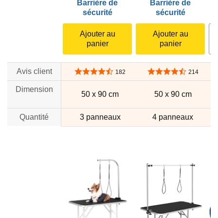
Barrière de
Barrière de
C
sécurité
sécurité
Ajouter au
Ajouter au
panier
panier
Avis client
4,6 sur 5 étoiles
4,5 sur 5 étoiles
182
214
Dimension
50 x 90 cm
50 x 90 cm
Quantité
3 panneaux
4 panneaux