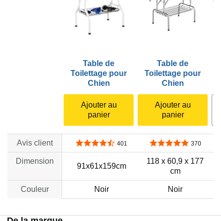
Table de
Table de
Toilettage pour
Toilettage pour
Chien
Chien
Ajouter au
Ajouter au
panier
panier
Avis client
4,6 sur 5 étoiles
4,8 sur 5 étoiles
401
370
Dimension
118 x 60,9 x 177
91x61x159cm
cm
Couleur
Noir
Noir
De la marque