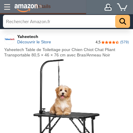
Détails
.fr
Yaheetech
Découvrir le Store
4,5
(579)
4,5 sur 5 étoile
Yaheetech Table de Toilettage pour Chien Chiot Chat Pliant
Transportable 80,5 × 46 × 76 cm avec Bras/Anneau Noir