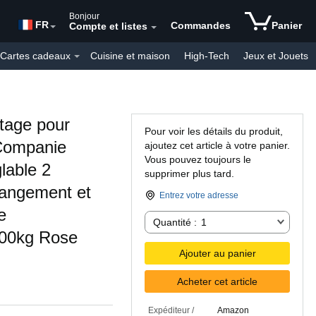
Bonjour
FR
Commandes
Panier
Compte et listes
Cartes cadeaux
Cuisine et maison
High-Tech
Jeux et Jouets
Mode
Produits personnalisés
Produits du Quotidien
ttage pour
Pour voir les détails du produit,
Companie
ajoutez cet article à votre panier.
Vous pouvez toujours le
lable 2
supprimer plus tard.
Rangement et
Entrez votre adresse
e
Quantité :
Quantité :
1
100kg Rose
Ajouter au panier
Acheter cet article
Expéditeur /
Amazon