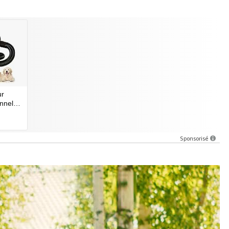
ur
onnel…
Sponsorisé