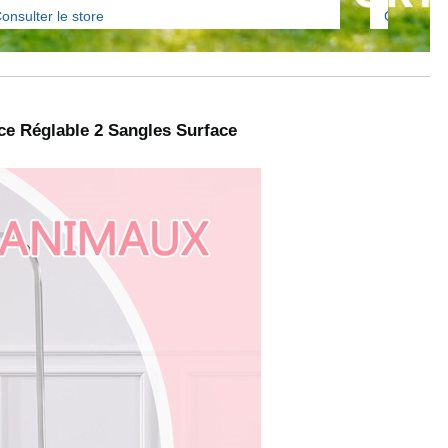
onsulter le store
Consulter 
ce Réglable 2 Sangles Surface