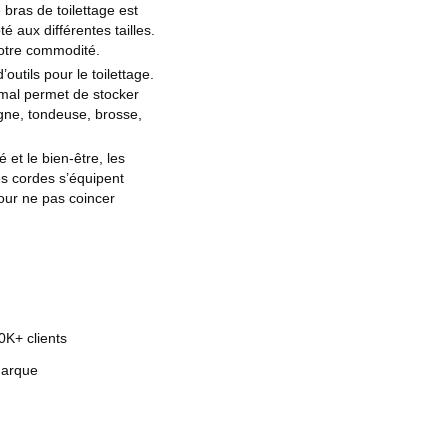
 bras de toilettage est
é aux différentes tailles.
votre commodité.
’outils pour le toilettage.
nimal permet de stocker
igne, tondeuse, brosse,
 et le bien-être, les
es cordes s’équipent
our ne pas coincer
0K+ clients
marque