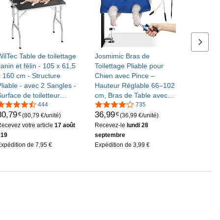
Série s
WilTec Table de toilettage
Josmimic Bras de
anin et félin - 105 x 61,5
Toilettage Pliable pour
x 160 cm - Structure
Chien avec Pince –
Pliable - avec 2 Sangles -
Hauteur Réglable 66–102
Surface de toiletteur
cm, Bras de Table avec
Soins Grooming pour
444
Hamac et Attaches Anti-
735
80
,
79
36
,
99
€
€
Chiens et Chats
Assis, Système de
(80,79 €/unité)
(36,99 €/unité)
Maintien pour Chiens
ecevez votre article
17 août
Recevez-le
lundi 28
Petits et Moyens
 19
septembre
xpédition de 7,95 €
Expédition de 3,99 €