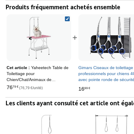
Produits fréquemment achetés ensemble
+
Cet article :
Yaheetech Table de
Gimars Ciseaux de toilettage
Toilettage pour
professionnels pour chiens 
Chien/Chat/Animaux de
avec pointe ronde de sécurité
Companie Pliante avec Potence
ciseaux droits, effilés et incu
76
79
€
(76,79 €/unité)
16
99
€
Réglable 2 Sangles Une Panier
avec revêtement en titane
de Rangement et Surface Travail
Les clients ayant consulté cet article ont ég
Plus Large Antidérapente
Capacité 100kg Rose