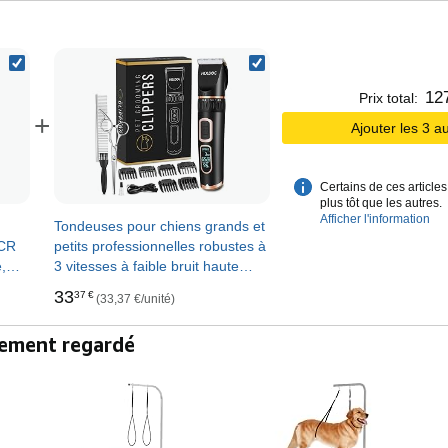
12
Prix total:
+
Ajouter les 3 a
Certains de ces article
plus tôt que les autres.
Afficher l'information
Tondeuses pour chiens grands et
4CR
petits professionnelles robustes à
,
3 vitesses à faible bruit haute
rvés
puissance sans fil outils de
33
37
€
(33,37 €/unité)
toilettage pour animaux de
compagnie
alement regardé