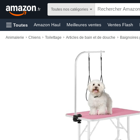
.fr
Toutes nos catégories
Amazon Haul
Meilleures ventes
Ventes Flash
Toutes
Jeux vidéo
Bébé
Santé et produits d’hygiène
›
›
›
›
Animalerie
Chiens
Toilettage
Articles de bain et de douche
Baignoires 
Prévoyez et Économisez
Livraison gratuite
Livre