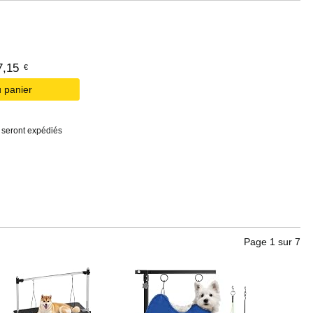
7
,
15
€
u panier
s seront expédiés
Page
1
sur
7