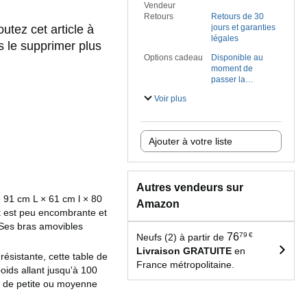
Vendeur
Retours
Retours de 30
outez cet article à
jours et garanties
légales
s le supprimer plus
Options cadeau
Disponible au
moment de
passer la
commande
Voir plus
Ajouter à votre liste
Autres vendeurs sur
 91 cm L × 61 cm l × 80
Amazon
at est peu encombrante et
. Ses bras amovibles
76
79
€
Neufs (2) à partir de
Livraison GRATUITE
en
résistante, cette table de
France métropolitaine.
poids allant jusqu'à 100
 de petite ou moyenne