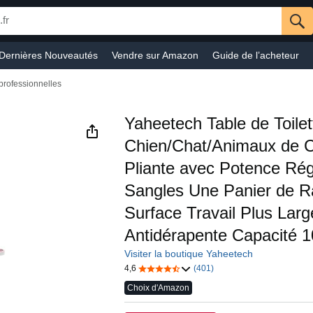
Dernières Nouveautés
Vendre sur Amazon
Guide de l’acheteur
Informatique
Sports & Activités en plein-air
Beauté
Auto et moto
professionnelles
s
Ebooks Kindle
Service Client
Audible
Prime Video
Yaheetech Table de Toile
Chien/Chat/Animaux de 
Pliante avec Potence Rég
Sangles Une Panier de 
Surface Travail Plus Larg
Antidérapente Capacité 
Visiter la boutique Yaheetech
4,6
(401)
Choix d'Amazon