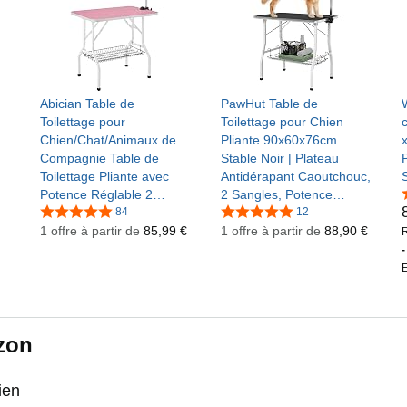
Abician Table de
PawHut Table de
Toilettage pour
Toilettage pour Chien
c
Chien/Chat/Animaux de
Pliante 90x60x76cm
Compagnie Table de
Stable Noir | Plateau
Toilettage Pliante avec
Antidérapant Caoutchouc,
Potence Réglable 2
2 Sangles, Potence
de
Sangles 1 Panier de
84
Réglable Inox, Panier,
12
Rangement Plan de
1 offre à partir de
85,99 €
Station d'Entretien, pour
1 offre à partir de
88,90 €
R
Travail Antidérapant Rose
Petits/Moyens Chiens
-
E
zon
ien