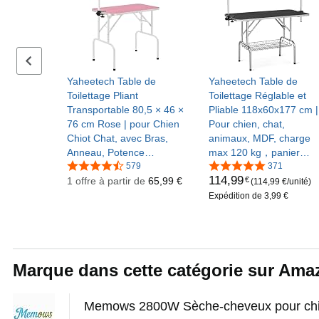
Série précédente de diapositives
Yaheetech Table de
Yaheetech Table de
Toilettage Pliant
Toilettage Réglable et
Transportable 80,5 × 46 ×
Pliable 118x60x177 cm |
76 cm Rose | pour Chien
Pour chien, chat,
Chiot Chat, avec Bras,
animaux, MDF, charge
Anneau, Potence
max 120 kg，panier
Réglable, Plateau
579
rangement maille, gran
371
114
,
99
€
Antidérapant, Jusqu'à
1 offre à partir de
65,99 €
surface antidérapante,
(114,99 €/unité)
100 kg
double sangle
Expédition de 3,99 €
Marque dans cette catégorie sur Ama
Memows 2800W Sèche-cheveux pour ch