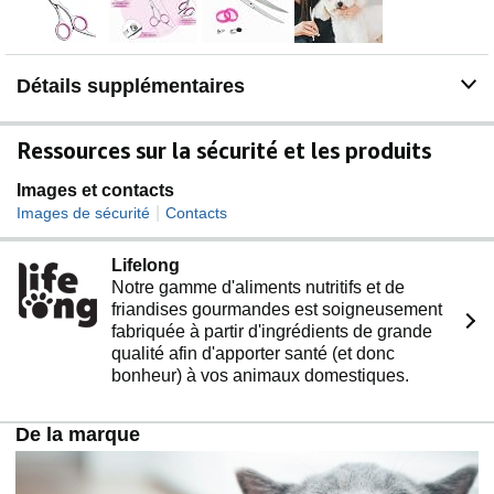
✂【Vis de tension réglable manuellement】Les
Ciseaux de toilette pour chiens peuvent ajuster
l'étanchéité ou retirer les ciseaux pour l'affûtage et le
Détails supplémentaires
nettoyage. L'étanchéité de la lame peut être ajustée en
fonction de l'épaisseur des poils d'animaux en serrant
ou desserrant la vis au centre des ciseaux à fourrure
Ressources sur la sécurité et les produits
pour une utilisation facile.
🐶【Spécialement conçu pour votre animal de
Images et contacts
compagnie】 Ciseaux toilettage chien est parfait pour
|
Images de sécurité
Contacts
toiletter facilement votre animal de compagnie à la
maison, les délicats ciseaux coiffure de chien peuvent
Lifelong
répondre à tous vos besoins de toilettage.
Notre gamme d'aliments nutritifs et de
friandises gourmandes est soigneusement
fabriquée à partir d'ingrédients de grande
qualité afin d'apporter santé (et donc
bonheur) à vos animaux domestiques.
De la marque