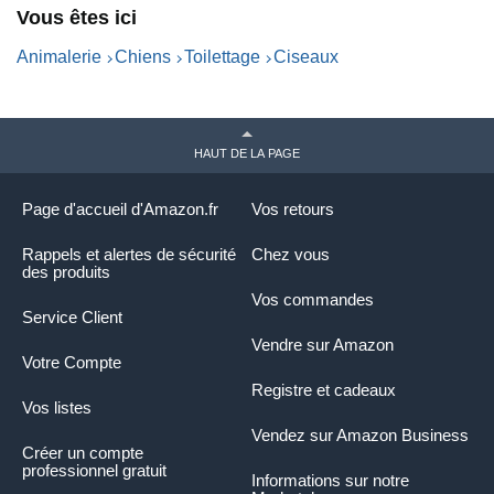
Vous êtes ici
Vitesse Continue et
p
température réglable avec 4
l
Animalerie
Chiens
Toilettage
Ciseaux
Buses (Noir)
HAUT DE LA PAGE
Page d'accueil d'Amazon.fr
Vos retours
Rappels et alertes de sécurité
Chez vous
des produits
Vos commandes
Service Client
Vendre sur Amazon
Votre Compte
Registre et cadeaux
Vos listes
Vendez sur Amazon Business
Créer un compte
professionnel gratuit
Informations sur notre