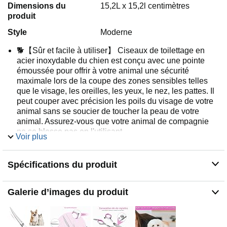
Dimensions du
15,2L x 15,2l centimètres
produit
Style
Moderne
🐕【Sûr et facile à utiliser】 Ciseaux de toilettage en
acier inoxydable du chien est conçu avec une pointe
émoussée pour offrir à votre animal une sécurité
maximale lors de la coupe des zones sensibles telles
que le visage, les oreilles, les yeux, le nez, les pattes. Il
peut couper avec précision les poils du visage de votre
animal sans se soucier de toucher la peau de votre
animal. Assurez-vous que votre animal de compagnie
ne se blesse pas en l'utilisant.
Voir plus
💈【Design ergonomique et confortable】Ciseaux
courbes avec une poignée décalée et un anneau de
Spécifications du produit
pouce légèrement incurvé pour une prise extrêmement
confortable et minimisant le stress et l'inconfort. parfaits.
✨【Ciseaux Sharp en acier inoxydable pour chiens
Galerie d’images du produit
silencieux】 Acier inoxydable de haute qualité, poli,
haute dureté, durable. Les ciseaux ont une longueur
totale de 6 pouces et présentent des arêtes vives, une
durabilité et une finition lisse.