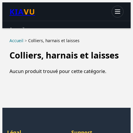
KIA
VU
Accueil
Chats
Accueil
>
Colliers, harnais et laisses
Chiens
Colliers, harnais et laisses
Petits animaux
Oiseaux
Aucun produit trouvé pour cette catégorie.
Aquariophilie
Reptiles & Amphibiens
Accessoires & hygiène
Légal
Support