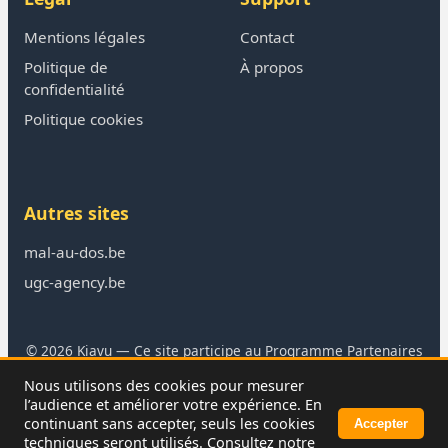
Mentions légales
Contact
Politique de
À propos
confidentialité
Politique cookies
Autres sites
mal-au-dos.be
ugc-agency.be
© 2026 Kiavu — Ce site participe au Programme Partenaires
Amazon
Nous utilisons des cookies pour mesurer
En tant que Partenaire Amazon, je réalise un bénéfice sur les
l’audience et améliorer votre expérience. En
achats remplissant les conditions requises.
continuant sans accepter, seuls les cookies
Accepter
techniques seront utilisés. Consultez notre