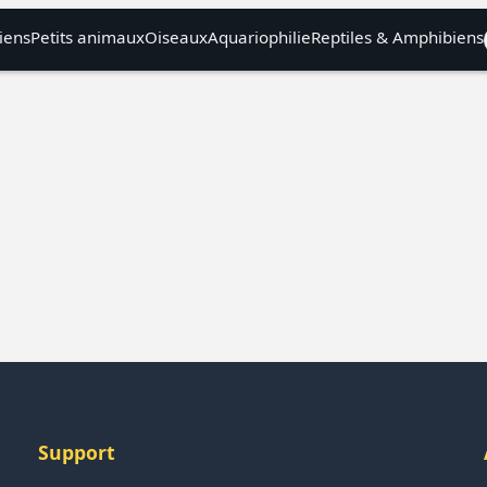
iens
Petits animaux
Oiseaux
Aquariophilie
Reptiles & Amphibiens
Support