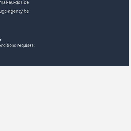
mal-au-dos.be
ugc-agency.be
n
onditions requises.