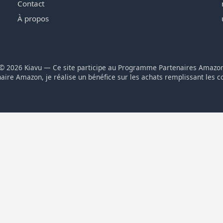
Contact
À propos
© 2026 Kiavu — Ce site participe au Programme Partenaires Amazo
aire Amazon, je réalise un bénéfice sur les achats remplissant les c