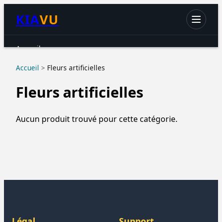
KIA
VU
Accueil
Chats
Accueil
>
Fleurs artificielles
Chiens
Fleurs artificielles
Petits animaux
Oiseaux
Aucun produit trouvé pour cette catégorie.
Aquariophilie
Reptiles & Amphibiens
Accessoires & hygiène
Légal
Support