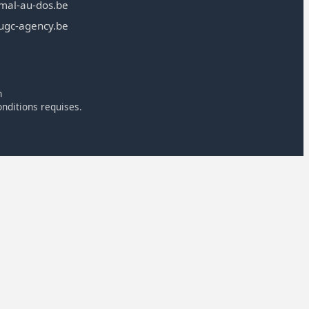
mal-au-dos.be
ugc-agency.be
n
onditions requises.