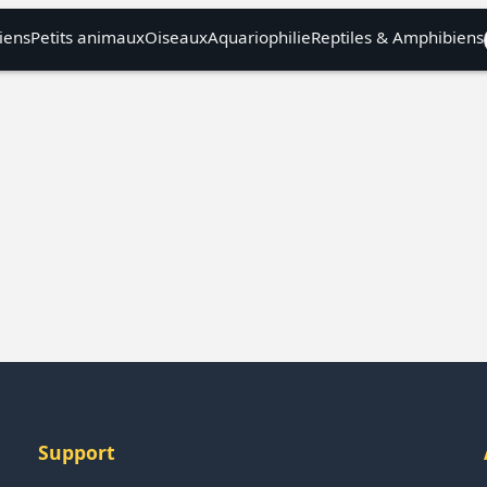
iens
Petits animaux
Oiseaux
Aquariophilie
Reptiles & Amphibiens
Support