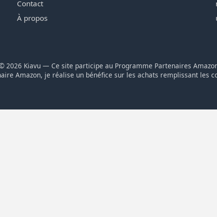
Contact
À propos
© 2026 Kiavu — Ce site participe au Programme Partenaires Amazo
aire Amazon, je réalise un bénéfice sur les achats remplissant les c