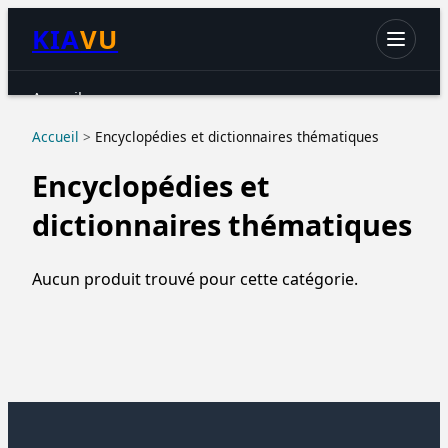
KIA
VU
Accueil
Chats
Accueil
>
Encyclopédies et dictionnaires thématiques
Chiens
Encyclopédies et
Petits animaux
dictionnaires thématiques
Oiseaux
Aquariophilie
Aucun produit trouvé pour cette catégorie.
Reptiles & Amphibiens
Accessoires & hygiène