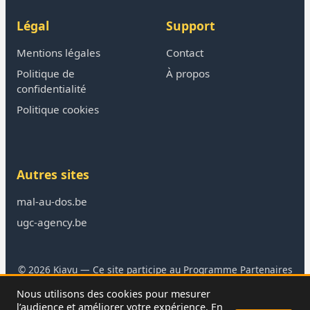
Légal
Support
Mentions légales
Contact
Politique de
À propos
confidentialité
Politique cookies
Autres sites
mal-au-dos.be
ugc-agency.be
© 2026 Kiavu — Ce site participe au Programme Partenaires
Amazon
Nous utilisons des cookies pour mesurer
En tant que Partenaire Amazon, je réalise un bénéfice sur les
l’audience et améliorer votre expérience. En
achats remplissant les conditions requises.