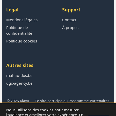
Légal
Support
Mentions légales
Contact
Politique de
À propos
confidentialité
Politique cookies
Autres sites
mal-au-dos.be
ugc-agency.be
© 2026 Kiavu — Ce site participe au Programme Partenaires
Amazon
Nous utilisons des cookies pour mesurer
En tant que Partenaire Amazon, je réalise un bénéfice sur les
l’audience et améliorer votre expérience. En
achats remplissant les conditions requises.