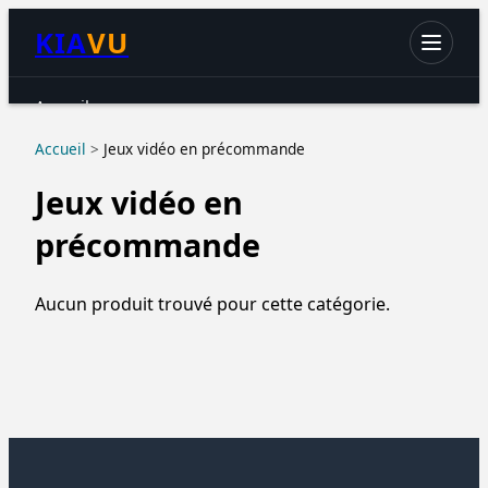
KIA
VU
Accueil
Chats
Accueil
>
Jeux vidéo en précommande
Chiens
Jeux vidéo en
Petits animaux
précommande
Oiseaux
Aquariophilie
Aucun produit trouvé pour cette catégorie.
Reptiles & Amphibiens
Accessoires & hygiène