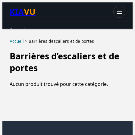
KIA
VU
Accueil
Chats
Accueil
>
Barrières d’escaliers et de portes
Chiens
Barrières d’escaliers et de
Petits animaux
portes
Oiseaux
Aquariophilie
Aucun produit trouvé pour cette catégorie.
Reptiles & Amphibiens
Accessoires & hygiène