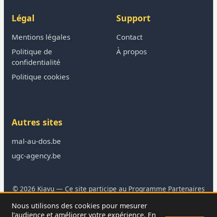
Légal
Support
Mentions légales
Contact
Politique de
À propos
confidentialité
Politique cookies
Autres sites
mal-au-dos.be
ugc-agency.be
© 2026 Kiavu — Ce site participe au Programme Partenaires
Amazon
Nous utilisons des cookies pour mesurer
En tant que Partenaire Amazon, je réalise un bénéfice sur les
l’audience et améliorer votre expérience. En
achats remplissant les conditions requises.