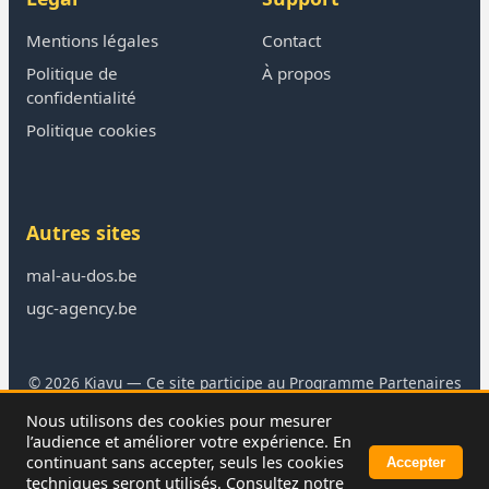
Mentions légales
Contact
Politique de
À propos
confidentialité
Politique cookies
Autres sites
mal-au-dos.be
ugc-agency.be
© 2026 Kiavu — Ce site participe au Programme Partenaires
Amazon
Nous utilisons des cookies pour mesurer
En tant que Partenaire Amazon, je réalise un bénéfice sur les
l’audience et améliorer votre expérience. En
achats remplissant les conditions requises.
continuant sans accepter, seuls les cookies
Accepter
techniques seront utilisés. Consultez notre