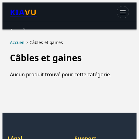
KIA
VU
Accueil
Chats
Accueil
>
Câbles et gaines
Chiens
Câbles et gaines
Petits animaux
Oiseaux
Aucun produit trouvé pour cette catégorie.
Aquariophilie
Reptiles & Amphibiens
Accessoires & hygiène
Légal
Support