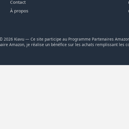
Contact
À propos
© 2026 Kiavu — Ce site participe au Programme Partenaires Amazo
aire Amazon, je réalise un bénéfice sur les achats remplissant les c