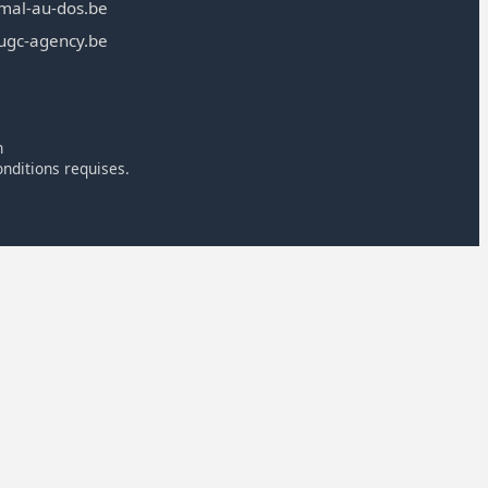
mal-au-dos.be
ugc-agency.be
n
onditions requises.