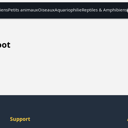
iens
Petits animaux
Oiseaux
Aquariophilie
Reptiles & Amphibiens
oot
Support