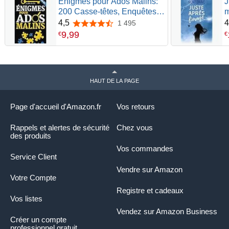
Énigmes pour Ados Malins:
J
200 Casse-têtes, Enquêtes
m
policières et jeux de logique
r
4,5
4
1 495
4,5 sur 5 étoiles
à résoudre (+solutions) | Pour
9
,
99
€
€
les adolescents de 12 ans et
plus
HAUT DE LA PAGE
Page d'accueil d'Amazon.fr
Vos retours
Rappels et alertes de sécurité
Chez vous
des produits
Vos commandes
Service Client
Vendre sur Amazon
Votre Compte
Registre et cadeaux
Vos listes
Vendez sur Amazon Business
Créer un compte
professionnel gratuit