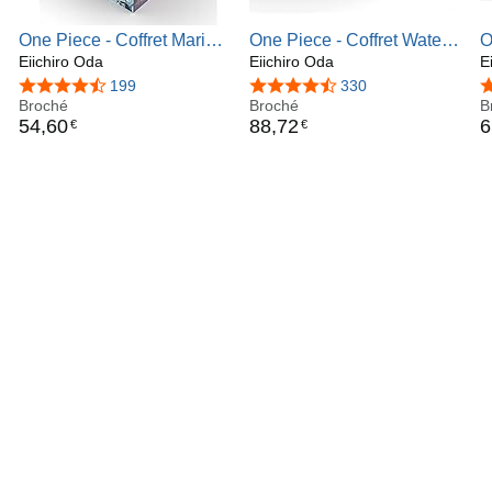
One Piece - Coffret Marine
One Piece - Coffret Water
O
Ford (Tomes 54 à 61)
Eiichiro Oda
Seven (Tomes 33 à 45)
Eiichiro Oda
S
E
4,7 sur 5 étoiles
199
4,7 sur 5 étoiles
330
4
Broché
Broché
B
54
,
60
88
,
72
6
€
€