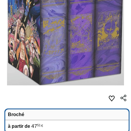
Broché
47
51
à partir de
€