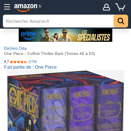
.fr
Eiichiro Oda
One Piece - Coffret Thriller Bark (Tomes 46 à 53)
4,7
(279)
4,7 sur 5 étoiles
Fait partie de : One Piece