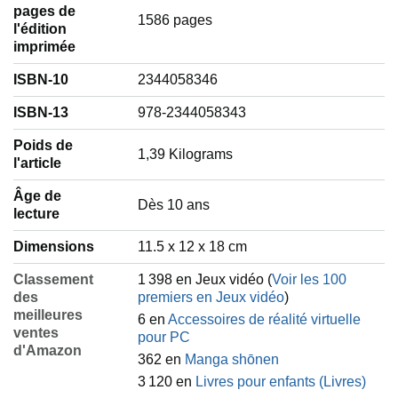
pages de
1586 pages
l'édition
imprimée
ISBN-10
2344058346
ISBN-13
978-2344058343
Poids de
‎1,39 Kilograms
l'article
Âge de
‎Dès 10 ans
lecture
Dimensions
11.5 x 12 x 18 cm
Classement
1 398 en Jeux vidéo (
Voir les 100
des
premiers en Jeux vidéo
)
meilleures
6 en
Accessoires de réalité virtuelle
ventes
pour PC
d'Amazon
362 en
Manga shōnen
3 120 en
Livres pour enfants (Livres)