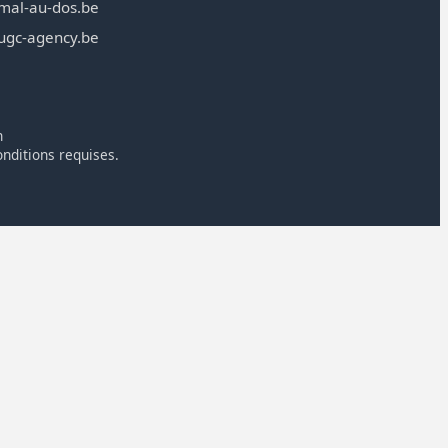
mal-au-dos.be
ugc-agency.be
n
onditions requises.