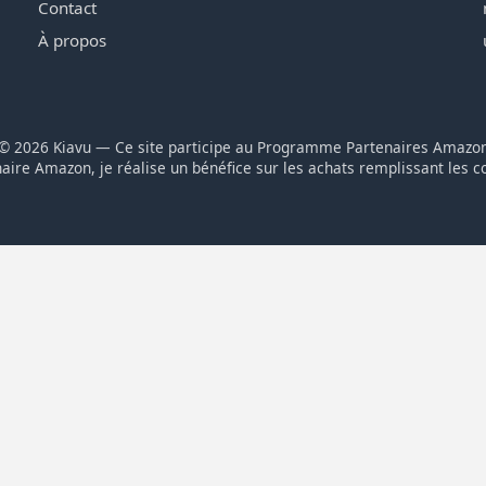
Contact
À propos
© 2026 Kiavu — Ce site participe au Programme Partenaires Amazo
aire Amazon, je réalise un bénéfice sur les achats remplissant les c