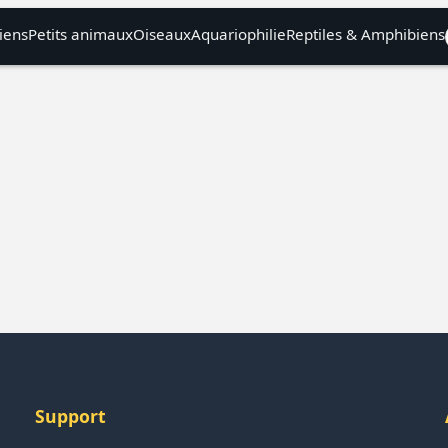
iens
Petits animaux
Oiseaux
Aquariophilie
Reptiles & Amphibiens
Support