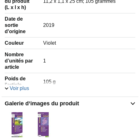
du produit
‎11,2 x 1,1 x 25 cm; 105 grammes
(L x l x h)
Date de
sortie
‎2019
d'origine
Couleur
‎Violet
Nombre
d’unités par
‎1
article
Poids de
‎105 g
l'article
Voir plus
Informations complémentaires
Galerie d’images du produit
ASIN :
2758546531
Moyenne des commentaires client :
4,6 sur 5 étoiles
122
Commentaires
Classement des meilleures ventes d'Amazon :
9 934 en Livres (
Voir les 100 premiers en Livres
)