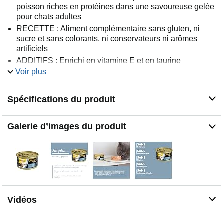
poisson riches en protéines dans une savoureuse gelée
pour chats adultes
RECETTE : Aliment complémentaire sans gluten, ni
sucre et sans colorants, ni conservateurs ni arômes
artificiels
ADDITIFS : Enrichi en vitamine E et en taurine
précieuse pour soutenir l’acuité visuelle et la fonction
Voir plus
cardiaque
COMPOSITION : thon (44,9 %), crevettes (4,5 %), riz,
Spécifications du produit
chlorure de potassium crevettes (4,5 %), riz, chlorure de
potassium
CONTIENT : 24 boîtes 70 g GimCat Shiny Cat in Jelly
Galerie d’images du produit
Thon aux crevettes, nourriture humide pour chats avec
un pourcentage élevé de poisson comme complément
alimentaire pour chats
Vidéos