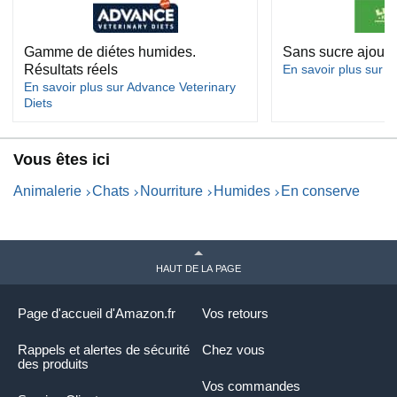
Gamme de diétes humides.
Sans sucre ajouté
Résultats réels
En savoir plus sur Li
En savoir plus sur Advance Veterinary
Diets
Vous êtes ici
Animalerie
Chats
Nourriture
Humides
En conserve
HAUT DE LA PAGE
Page d'accueil d'Amazon.fr
Vos retours
Rappels et alertes de sécurité
Chez vous
des produits
Vos commandes