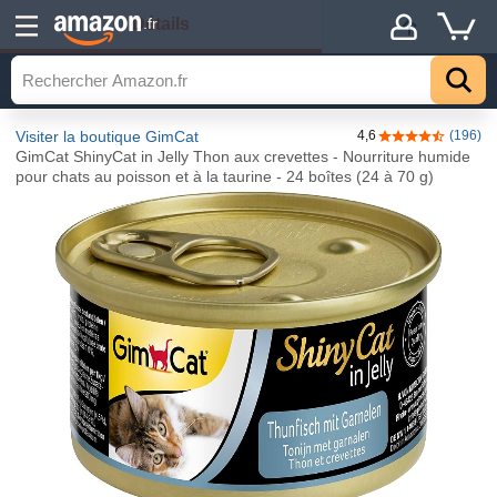
Détails
.fr
Visiter la boutique GimCat
4,6
(196)
4,6 sur 5 étoile
GimCat ShinyCat in Jelly Thon aux crevettes - Nourriture humide
pour chats au poisson et à la taurine - 24 boîtes (24 à 70 g)