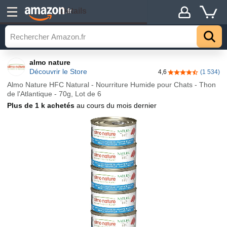
Détails
.fr
almo nature
Découvrir le Store
4,6
(1 534)
4,6 sur 5 étoiles
Almo Nature HFC Natural - Nourriture Humide pour Chats - Thon
de l'Atlantique - 70g, Lot de 6
Plus de 1 k achetés
au cours du mois dernier