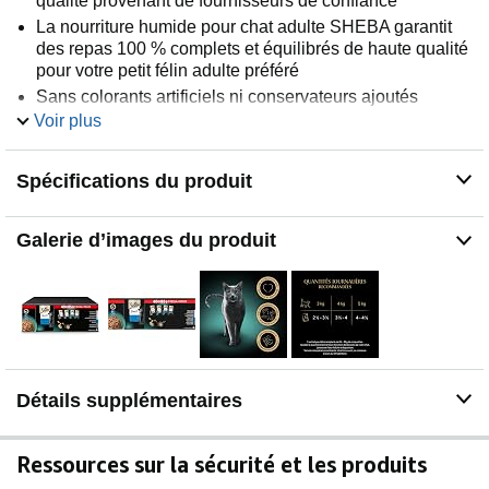
qualité provenant de fournisseurs de confiance
La nourriture humide pour chat adulte SHEBA garantit
des repas 100 % complets et équilibrés de haute qualité
pour votre petit félin adulte préféré
Sans colorants artificiels ni conservateurs ajoutés
Voir plus
Un délicieux mélange de cabillaud de saumon de thon
et de poissons blancs accompagnés d’une portion de
sauce exquise particulièrement généreuse Élaboré avec
Spécifications du produit
du poisson issu de pêche durable selon le référentiel
MSC
Servi dans une barquette pratique ; facile à ouvrir et à
Galerie d’images du produit
servir
Détails supplémentaires
Ressources sur la sécurité et les produits