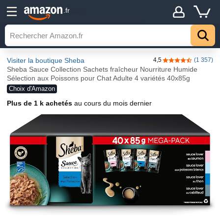
Détails
.fr
Visiter la boutique Sheba
4,5
(1 357)
4,5 sur 5 étoiles
Sheba Sauce Collection Sachets fraîcheur Nourriture Humide
Sélection aux Poissons pour Chat Adulte 4 variétés 40x85g
Choix d'Amazon
Plus de 1 k achetés
au cours du mois dernier