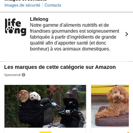
sac à bandoulière pour animal de compagnie - Idéal
|
Images de sécurité
Contacts
pour les voyages avec votre animal de compagnie, le
camping, les rendez-vous vétérinaires ou les
Lifelong
promenades dans le parc.
Notre gamme d'aliments nutritifs et de
Installation facile : vous n'avez pas besoin d'outils et le
friandises gourmandes est soigneusement
montage se fait en quelques minutes, vous pouvez donc
fabriquée à partir d'ingrédients de grande
commencer votre road trip facilement ! Si vous avez des
qualité afin d'apporter santé (et donc
problèmes de compatibilité et de qualité lors de
bonheur) à vos animaux domestiques.
l'utilisation, n'hésitez pas à nous contacter. Nous nous
efforçons de résoudre rapidement vos préoccupations et
de nous assurer que vous êtes satisfait de nos produits.
Les marques de cette catégorie sur Amazon
Sponsorisé