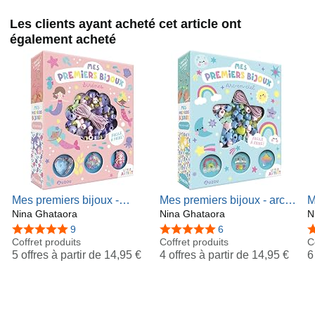
Les clients ayant acheté cet article ont
également acheté
Mes premiers bijoux -
Mes premiers bijoux - arc-
M
sirènes
Nina Ghataora
en-ciel
Nina Ghataora
k
N
4,8 sur 5 étoiles
9
5,0 sur 5 étoiles
6
4
Coffret produits
Coffret produits
C
5 offres à partir de
14,95 €
4 offres à partir de
14,95 €
6