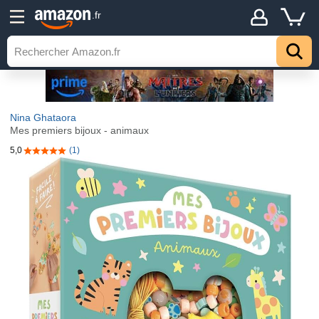
.fr
Nina Ghataora
Mes premiers bijoux - animaux
5,0
(1)
5,0 sur 5 étoiles