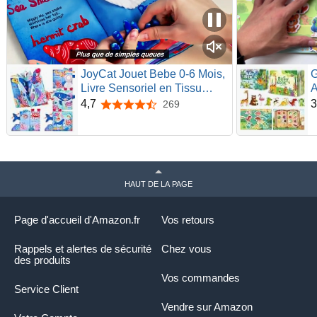
JoyCat Jouet Bebe 0-6 Mois,
G
Livre Sensoriel en Tissu
A
Doux pour Nouveau-né, Livre
Q
4,7
3
269
4,7 sur 5 étoiles
Eveil Bebe 0 3 6 Mois,
J
Cadeau Bebe Naissance
a
Tummy Time
N
d
HAUT DE LA PAGE
Page d'accueil d'Amazon.fr
Vos retours
Rappels et alertes de sécurité
Chez vous
des produits
Vos commandes
Service Client
Vendre sur Amazon