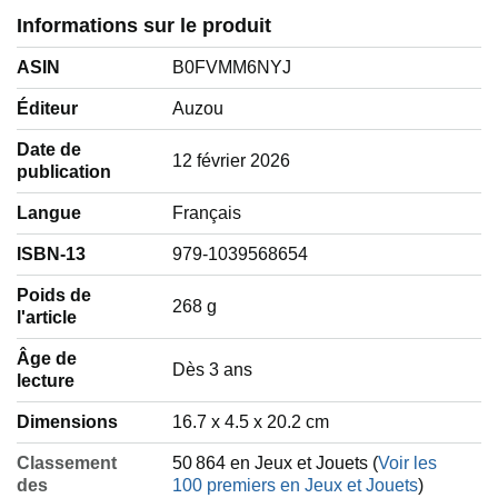
Informations sur le produit
ASIN
B0FVMM6NYJ
Éditeur
Auzou
Date de
12 février 2026
publication
Langue
‎Français
ISBN-13
979-1039568654
Poids de
‎268 g
l'article
Âge de
‎Dès 3 ans
lecture
Dimensions
16.7 x 4.5 x 20.2 cm
Classement
50 864 en Jeux et Jouets (
Voir les
des
100 premiers en Jeux et Jouets
)