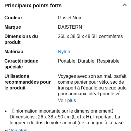
Principaux points forts
Couleur
Gris et ​Noir
Marque
DAISTERN
Dimensions du
26L x 38,5l x 48,5H centimètres
produit
Matériau
Nylon
Caractéristique
Portable, Durable, Respirable
spéciale
Utilisations
Voyages avec son animal, parfait
recommandées pour
comme panier pour vélo, sac de
le produit
transport à l'épaule ou siège auto
pour animaux, idéal pour le vél…
Voir plus
【Information importante sur le dimensionnement】
Dimensions : 26 x 38 x 50 cm (L x l x H). Important: La
longueur du dos de votre animal (de la nuque à la base
de la queue) doit être inférieure à 50 cm pour un bon
Voir plus