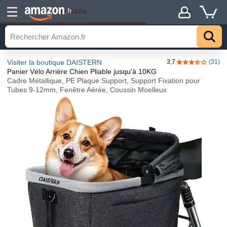
Détails
.fr
Visiter la boutique DAISTERN
3,7
(31)
3,7 sur 5 étoil
Panier Vélo Arrière Chien Pliable jusqu'à 10KG
Cadre Métallique, PE Plaque Support, Support Fixation pour
Tubes 9-12mm, Fenêtre Aérée, Coussin Moelleux