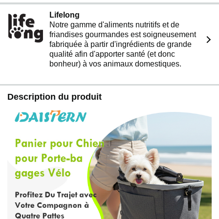
【Pliable et gain de place】Le design unique du cadre
Lifelong
métallique permet un pliage facile et à plat. Rangez-le
Notre gamme d'aliments nutritifs et de
de manière compacte dans le coffre de votre voiture ou
friandises gourmandes est soigneusement
un placard lorsqu'il n'est pas utilisé – parfait pour la vie
fabriquée à partir d'ingrédients de grande
nomade
qualité afin d'apporter santé (et donc
【Polyvalence 3-en-1】Le Panier-Transporteur
bonheur) à vos animaux domestiques.
DAISTERN est votre solution tout-en-un : parfait comme
panier pour vélo, sac de transport à l'épaule ou siège
auto pour animaux. Idéal pour le vélo, la randonnée, les
Description du produit
road trips et toutes vos aventures