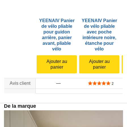
YEENAIV Panier
YEENAIV Panier
Y
de vélo pliable
de vélo pliable
pour guidon
avec poche
arrière, panier
intérieure noire,
p
avant, pliable
étanche pour
vélo
vélo
C
Ajouter au
Ajouter au
panier
panier
Avis client
—
5,0 sur 5 étoiles
2
no data
no data
De la marque