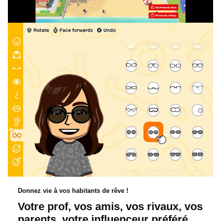
l
i
q
u
e
z
Donnez vie à vos habitants de rêve !
Votre prof, vos amis, vos rivaux, vos
parents, votre influenceur préféré…