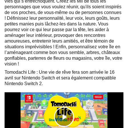
vies qui s’entrechoquent. Créez les Mii de tous les
personnages que vous voulez réunir, qu'ils soient inspirés
de vos proches, de vous-même ou de personnes connues
! Définissez leur personnalité, leur voix, leurs goûts, leurs
petites manies puis lâchez-les dans la nature. Vous
pourrez voir ce qui leur passe par la tête, les aider à
aménager leur intérieur, provoquer des rencontres
amoureuses, entretenir leurs amitiés, et être témoin de
situations imprévisibles ! Enfin, personnalisez votre île en
l’aménageant comme bon vous semble, arbres, châteaux
gonflables, parterres de fleurs ou magasins, votre île, votre
vision !
Tomodachi Life : Une vie de rêve fera son arrivée le 16
avril sur Nintendo Switch et sera également compatible
Nintendo Switch 2.
C