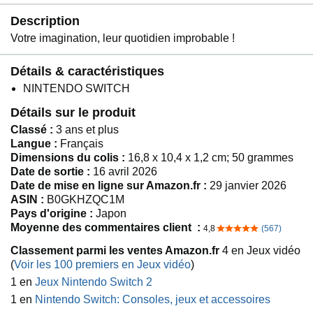
Description
Votre imagination, leur quotidien improbable !
Détails & caractéristiques
NINTENDO SWITCH
Détails sur le produit
Classé :
3 ans et plus
Langue :
Français
Dimensions du colis :
16,8 x 10,4 x 1,2 cm; 50 grammes
Date de sortie :
16 avril 2026
Date de mise en ligne sur Amazon.fr :
29 janvier 2026
ASIN :
B0GKHZQC1M
Pays d'origine :
Japon
Moyenne des commentaires client :
4,8
(567)
4,8 sur 5 étoiles
Classement parmi les ventes Amazon.fr
4 en Jeux vidéo
(
Voir les 100 premiers en Jeux vidéo
)
1 en
Jeux Nintendo Switch 2
1 en
Nintendo Switch: Consoles, jeux et accessoires