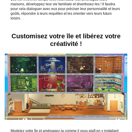
maisons, développez leur vie familiale et divertissez-les ! Il faudra
o
pour cela dialoguer avec eux pour préciser leur personnalité et leurs
goûts, répondre à leurs requêtes et les orienter vers leurs futurs
loisirs.
Customisez votre île et libérez votre
créativité !
Modelez votre île et aménagez-la comme il vous plaît en y installant