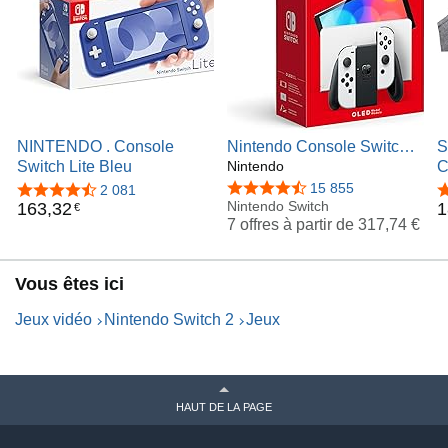
NINTENDO . Console
Nintendo Console Switch
S
Switch Lite Bleu
(modèle OLED) blanche
Nintendo
C
A
4,7 sur 5 étoiles
15 855
4,7 sur 5 étoiles
2 081
4
Nintendo Switch
d
163
,
32
1
€
7 offres à partir de
317,74 €
L
Vous êtes ici
Jeux vidéo
Nintendo Switch 2
Jeux
HAUT DE LA PAGE