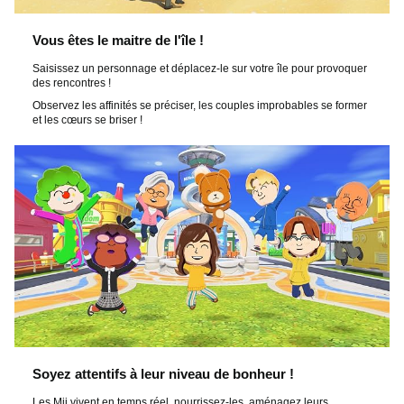
e
Vous êtes le maitre de l'île !
l
Saisissez un personnage et déplacez-le sur votre île pour provoquer
des rencontres !
Observez les affinités se préciser, les couples improbables se former
et les cœurs se briser !
a
v
i
d
é
Soyez attentifs à leur niveau de bonheur !
Les Mii vivent en temps réel, nourrissez-les, aménagez leurs