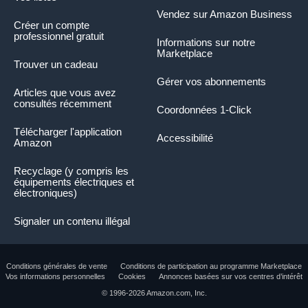
Vendez sur Amazon Business
Créer un compte
professionnel gratuit
Informations sur notre
Marketplace
Trouver un cadeau
Gérer vos abonnements
Articles que vous avez
consultés récemment
Coordonnées 1-Click
Télécharger l'application
Accessibilité
Amazon
Recyclage (y compris les
équipements électriques et
électroniques)
Signaler un contenu illégal
Conditions générales de vente
Conditions de participation au programme Marketplace
Vos informations personnelles
Cookies
Annonces basées sur vos centres d’intérêt
Le résumé du produit présente des informations
© 1996-2026 Amazon.com, Inc.
clés sur le produit