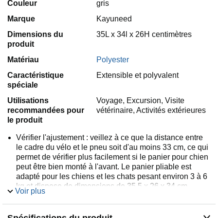
Couleur
gris
Marque
Kayuneed
Dimensions du
35L x 34l x 26H centimètres
produit
Matériau
Polyester
Caractéristique
Extensible et polyvalent
spéciale
Utilisations
Voyage, Excursion, Visite
recommandées pour
vétérinaire, Activités extérieures
le produit
Vérifier l'ajustement : veillez à ce que la distance entre
le cadre du vélo et le pneu soit d'au moins 33 cm, ce qui
permet de vérifier plus facilement si le panier pour chien
peut être bien monté à l'avant. Le panier pliable est
adapté pour les chiens et les chats pesant environ 3 à 6
kg et dispose de dimensions de 35,5 x 26 x 34 cm.
Voir plus
Matériau de qualité supérieure : le panier de vélo pour
chien est fabriqué en polyester robuste, résistant aux
rayures et à l'usure. Le rembourrage du fond peut