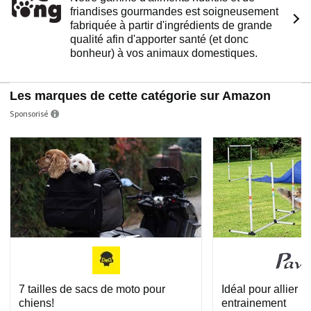
nécessaire pour les excursions reste toujours à portée
friandises gourmandes est soigneusement
de main.
fabriquée à partir d'ingrédients de grande
qualité afin d'apporter santé (et donc
bonheur) à vos animaux domestiques.
Les marques de cette catégorie sur Amazon
Sponsorisé
7 tailles de sacs de moto pour
Idéal pour allier pl
chiens!
entrainement