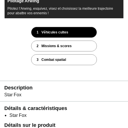
Pilotage Arwing
Pilotez l’Arwing, esquivez, visez et choisissez la meilleure trajectoire
pour abattre vos ennemis !
1
Véhicules cultes
2
Missions & scores
3
Combat spatial
Description
Star Fox
Détails & caractéristiques
Star Fox
Détails sur le produit