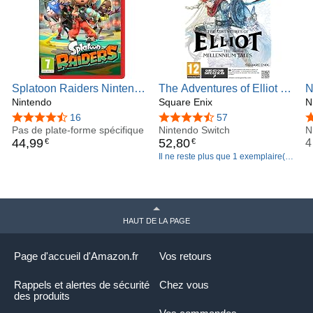
Splatoon Raiders Nintendo
The Adventures of Elliot -
N
Switch 2
Nintendo
The Millennium Tales
Square Enix
M
N
(SWITCH 2)
4,5 sur 5 étoiles
16
4,7 sur 5 étoiles
57
4
Pas de plate-forme spécifique
Nintendo Switch
N
44
,
99
52
,
80
4
€
€
Il ne reste plus que 1 exemplaire(s)
en stock (d'autres exemplaires sont
en cours d'acheminement).
HAUT DE LA PAGE
Page d'accueil d'Amazon.fr
Vos retours
Rappels et alertes de sécurité
Chez vous
des produits