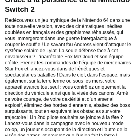
Switch 2
Redécouvrez un jeu mythique de la Nintendo 64 dans une
toute nouvelle version, avec des cinématiques inédites
doublées en français et des graphismes réhaussés, qui
vous immergeront dans une guerre intergalactique à
couper le souffle ! Le savant fou Andross vient d’attaquer le
système solaire de Lylat. La seule défense face à cet
envahisseur ? L’inarrêtable Fox McCloud et son équipe
d’élite. Prenez les commandes de l’équipe
de mercenaires
Star Fox
et lancez-vous dans de frénétiques et
spectaculaires batailles ! Dans le ciel, dans l’espace, mais
également sur la terre ferme ou sous les mers, votre
appareil avance tout seul : vous contrôlez uniquement la
direction du véhicule ainsi que la visée des canons. Armé
de votre courage, de votre dextérité et d’un arsenal
explosif, éliminez des hordes d’ennemis, abattez des boss
surpuissants, tout en esquivant les obstacles sur votre
trajectoire ! Un 2nd pilote souhaite se joindre à la fête ?
Lancez-vous dans la campagne avec le nouveau mode
co-op, un joueur s’occupant de la direction et l’autre de la
visée des armes, et prouvez que l’union fait la force !