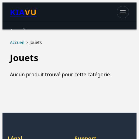
KIA
VU
Accueil
Chats
Accueil
>
Jouets
Chiens
Jouets
Petits animaux
Oiseaux
Aucun produit trouvé pour cette catégorie.
Aquariophilie
Reptiles & Amphibiens
Accessoires & hygiène
Légal
Support