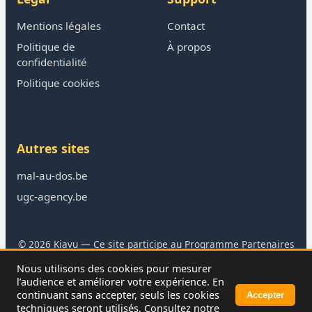
Mentions légales
Contact
Politique de
À propos
confidentialité
Politique cookies
Autres sites
mal-au-dos.be
ugc-agency.be
© 2026 Kiavu — Ce site participe au Programme Partenaires
Amazon
Nous utilisons des cookies pour mesurer
En tant que Partenaire Amazon, je réalise un bénéfice sur les
l’audience et améliorer votre expérience. En
achats remplissant les conditions requises.
continuant sans accepter, seuls les cookies
Accepter
techniques seront utilisés. Consultez notre