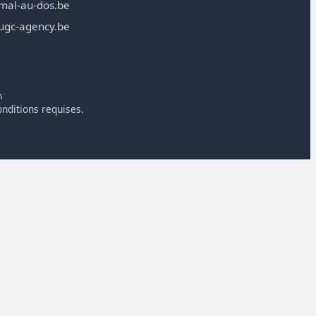
mal-au-dos.be
ugc-agency.be
n
onditions requises.