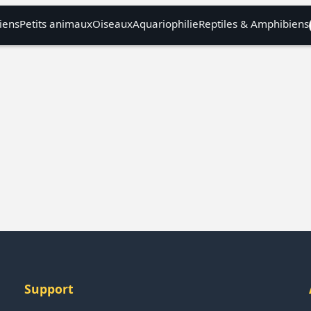
iens
Petits animaux
Oiseaux
Aquariophilie
Reptiles & Amphibiens
Support