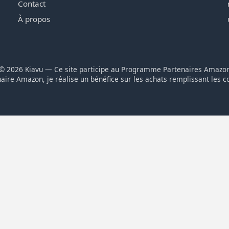
Contact
À propos
© 2026 Kiavu — Ce site participe au Programme Partenaires Amazo
aire Amazon, je réalise un bénéfice sur les achats remplissant les c