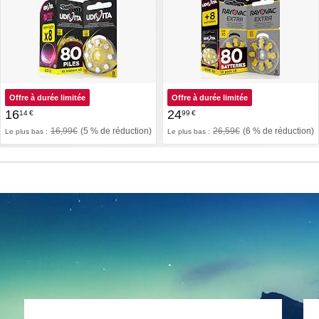
Offre à durée limitée
Offre à durée limitée
16
24
14
€
99
€
16,99€
(5 % de réduction)
26,59€
(6 % de réduction)
Le plus bas :
Le plus bas :