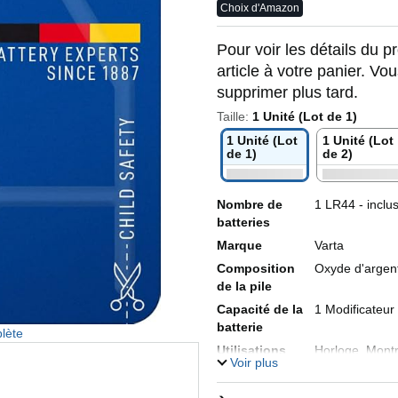
Choix d'Amazon
Pour voir les détails du pr
article à votre panier. Vo
supprimer plus tard.
Taille:
1 Unité (Lot de 1)
1 Unité (Lot
1 Unité (Lot
de 1)
de 2)
Nombre de
1 LR44 - inclu
batteries
Marque
Varta
Composition
Oxyde d'argen
de la pile
Capacité de la
1 Modificateur
batterie
lète
Utilisations
Horloge, Mont
Voir plus
recommandées
pour le produit