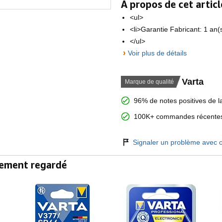
À propos de cet articl
Nombre
1.0 unité
d'unités
<ul>
Tension
1,55 Volts
<li>Garantie Fabricant: 1 an(s
</ul>
Réutilisation
Non Recharge
›
Voir plus de détails
Nom de
Primary Silver
modèle
Poids des
1 Grammes
Varta
Marque de qualité
batteries
96% de notes positives de la
100K+ commandes récentes
Signaler un problème avec c
alement regardé