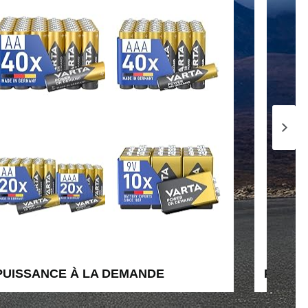
Page 
PUISSANCE À LA DEMANDE
PILES