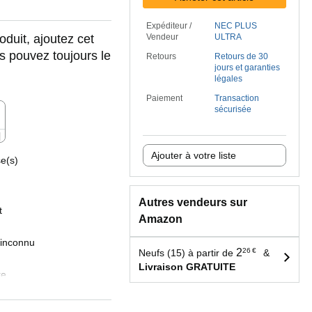
Expéditeur /
NEC PLUS
oduit, ajoutez cet
Vendeur
ULTRA
us pouvez toujours le
Retours
Retours de 30
jours et garanties
légales
Paiement
Transaction
sécurisée
Ajouter à votre liste
se(s)
Autres vendeurs sur
t
Amazon
 inconnu
2
26
€
Neufs (15) à partir de
&
Livraison GRATUITE
re