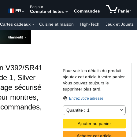
Bonjour
FR
Commandes
Panier
Compte et listes
Cartes cadeaux
Cuisine et maison
High-Tech
Jeux et Jouets
Mode
Produits personnalisés
Produits du Quotidien
on V392/SR41
Pour voir les détails du produit,
de 1, Silver
ajoutez cet article à votre panier.
Vous pouvez toujours le
lage sécurisé
supprimer plus tard.
our montres,
Entrez votre adresse
élécommandes,
Quantité :
Quantité :
1
Ajouter au panier
Acheter cet article