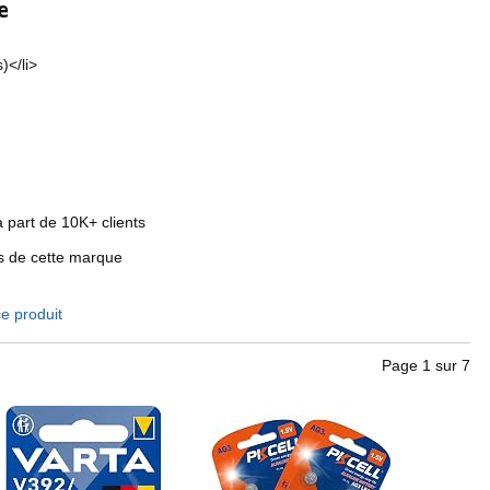
e
)</li>
able
 Button V392 / SR 41
 part de 10K+ clients
 de cette marque
e produit
Page
1
sur
7