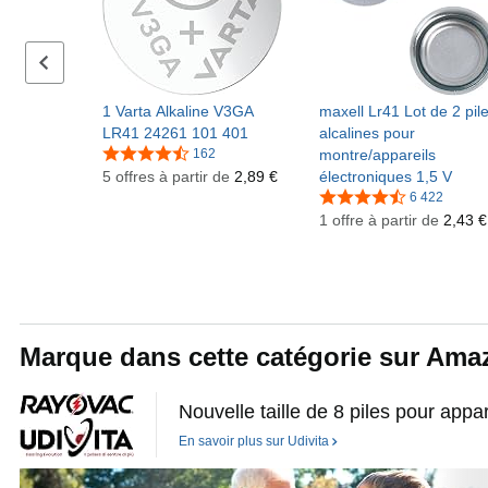
Série précédente de diapositives
1 Varta Alkaline V3GA
maxell Lr41 Lot de 2 pil
LR41 24261 101 401
alcalines pour
162
montre/appareils
5 offres à partir de
2,89 €
électroniques 1,5 V
6 422
1 offre à partir de
2,43 €
Marque dans cette catégorie sur Ama
Nouvelle taille de 8 piles pour appar
En savoir plus sur
Udivita