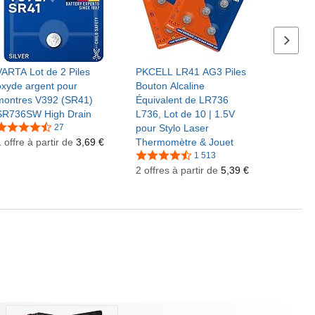
Série s
VARTA Lot de 2 Piles
PKCELL LR41 AG3 Piles
oxyde argent pour
Bouton Alcaline
montres V392 (SR41)
Équivalent de LR736
SR736SW High Drain
L736, Lot de 10 | 1.5V
27
pour Stylo Laser
 offre à partir de
3,69 €
Thermomètre & Jouet
1 513
2 offres à partir de
5,39 €