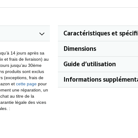
Caractéristiques et spécif
Dimensions
squ’à 14 jours après sa
 et frais de livraison) au
Guide d’utilisation
retours jusqu’au 30ème
ins produits sont exclus
rs (exceptions, frais de
Informations supplémenta
mazon et
cette page
pour
tement une réparation, un
at au titre de la
arantie légale des vices
ales.
: