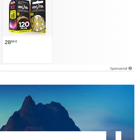
28
99
€
Sponsorisé