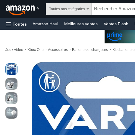
.fr
Toutes nos catégories
Amazon Haul
Meilleures ventes
Ventes Flash
Toutes
Jeux vidéo
Bébé
Santé et produits d’hygiène
Prévoyez et Économisez
Livraison gratuite
Livre
›
›
›
›
Jeux vidéo
Xbox One
Accessoires
Batteries et chargeurs
Kits batterie 