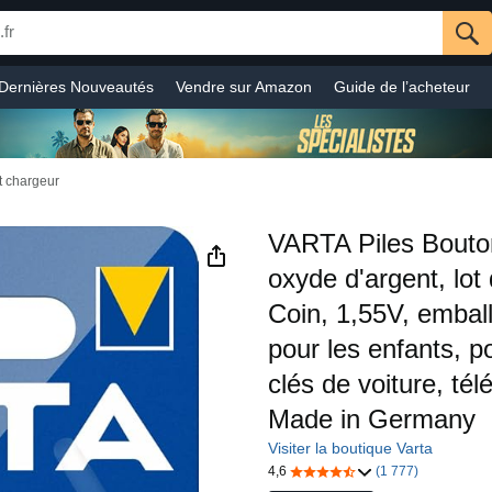
Dernières Nouveautés
Vendre sur Amazon
Guide de l’acheteur
Informatique
Sports & Activités en plein-air
Beauté
Auto et moto
s
Ebooks Kindle
Service Client
Audible
Prime Video
et chargeur
VARTA Piles Bout
oxyde d'argent, lot 
Coin, 1,55V, embal
pour les enfants, p
clés de voiture, t
Made in Germany
Visiter la boutique Varta
4,6
(1 777)