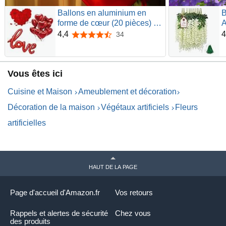
Ballons en aluminium en
B
forme de cœur (20 pièces) +
A
Ballon XXL Love + 1000
F
4,4
4
34
4,4 sur 5 étoiles
pétales de rose artificiels,
p
décoration romantique pour
F
mariages, anniversaires et
Vous êtes ici
Saint Valentin (rouge)
Cuisine et Maison
Ameublement et décoration
Décoration de la maison
Végétaux artificiels
Fleurs
artificielles
HAUT DE LA PAGE
Page d'accueil d'Amazon.fr
Vos retours
Rappels et alertes de sécurité
Chez vous
des produits